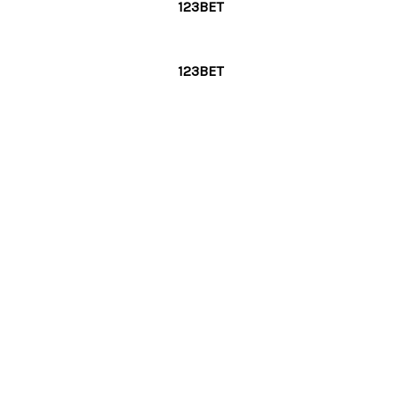
123BET
123BET