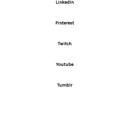
LinkedIn
Pinterest
Twitch
Youtube
Tumblr