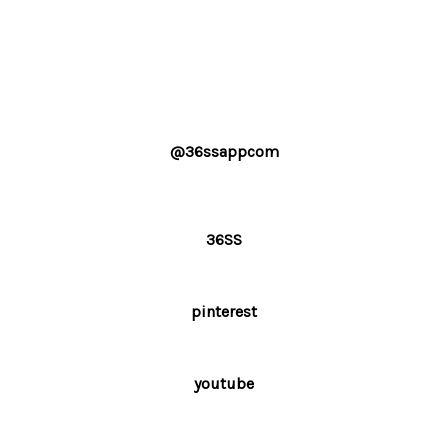
@36ssappcom
36SS
pinterest
youtube