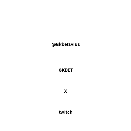
@8kbetsvius
8KBET
X
twitch