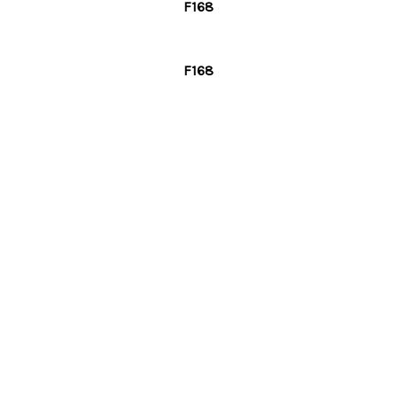
F168
F168