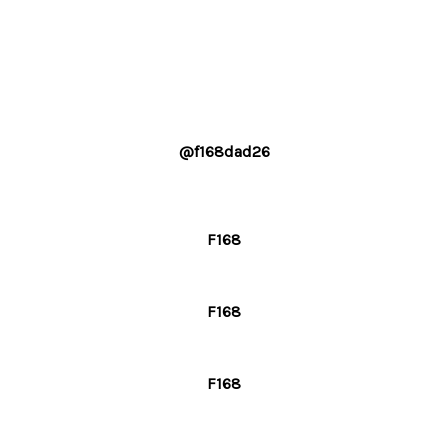
@f168dad26
F168
F168
F168