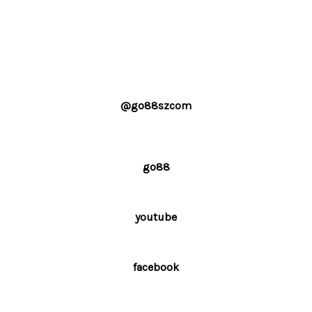
@go88szcom
go88
youtube
facebook