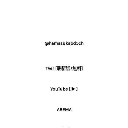
@hamasukabd5ch
TVer [最新話/無料]
YouTube [ ▶️ ]
ABEMA