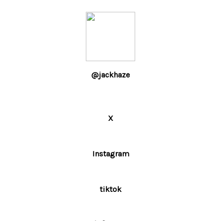
@jackhaze
X
Instagram
tiktok