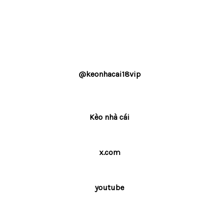
@keonhacai18vip
Kèo nhà cái
x.com
youtube