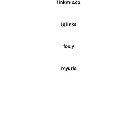
linkmix.co
iglinks
foxly
myurls