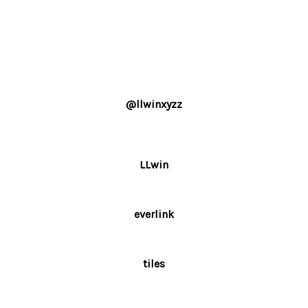
@llwinxyzz
LLwin
everlink
tiles