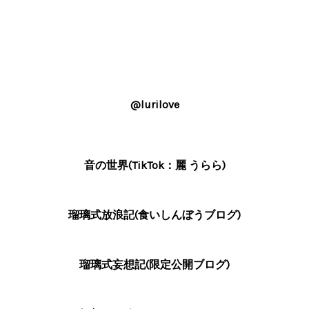
@lurilove
音の世界(TikTok：麗 うらら)
瑠璃式放浪記(食いしんぼうブログ)
瑠璃式妄想記(限定公開ブログ)