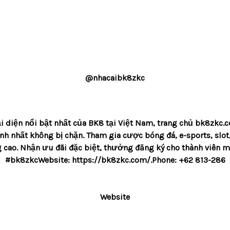
@nhacaibk8zkc
i diện nổi bật nhất của BK8 tại Việt Nam, trang chủ bk8zkc
nh nhất không bị chặn. Tham gia cược bóng đá, e-sports, slot,
g cao. Nhận ưu đãi đặc biệt, thưởng đăng ký cho thành viên 
#bk8zkcWebsite: https://bk8zkc.com/.Phone: +62 813-286
Website