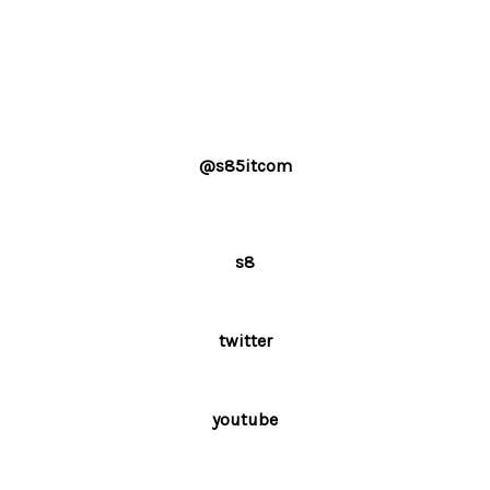
@s85itcom
s8
twitter
youtube