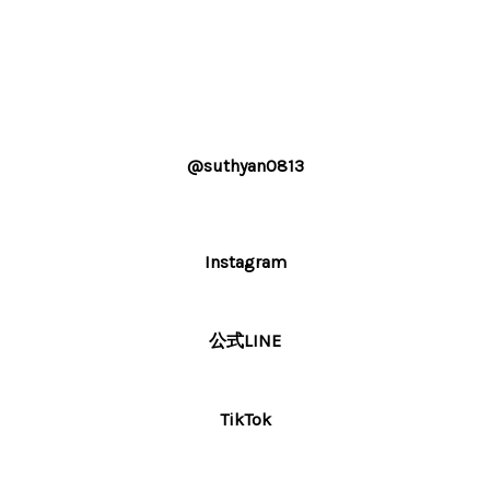
@suthyan0813
Instagram
公式LINE
TikTok