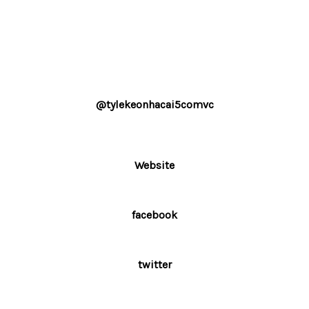
@tylekeonhacai5comvc
Website
facebook
twitter